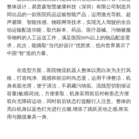
整体设计，
易普森智慧健康
科技
（深圳）有限公司
制造共
同出品的一款医院药品运输智能产品，
运用激光导航、超
声避障、智能传感、物联网等技术，实现无人驾驶的全自
动运输配送功能
，
取代标本、药品、医疗器械、污物被服
等物料的人工运送工作，满足医院
60%以上的物品配送需
求
，
此次
，能
摘取
“
当代
好设计
”优胜奖
，也
向世界展示了
中国
“智”造的力量。
在
造型方面
，医院物流机器人
整体
以
黑白灰
为主打风
格，
打造纯净
、
观感和前沿时尚态度
，
运用干净整洁
，
机
身表面光滑，便于清洁，不易藏污纳垢。流线型切割保证
容量[敏感词]化，方便拿取
，
机身采用前后对称形态方便
双向无障碍运动，同时前后状态灯提醒行人注意。整体的
亮白机身以
蓝色灯光
进行点缀
,增添了跳跃灵动之感,将实
用与颜值兼具一身。