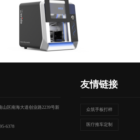
友情链接
南山区南海大道创业路2239号新
众筑手板打样
医疗推车定制
95-6378