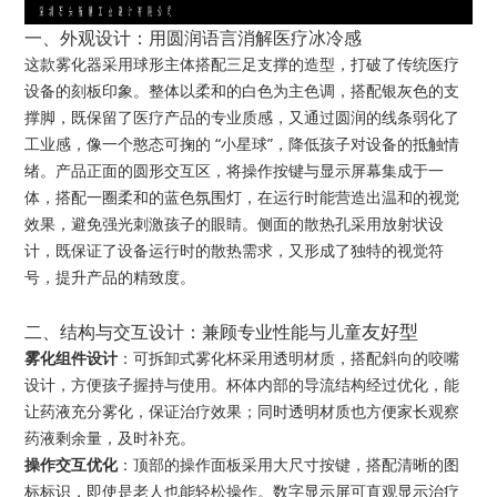
一、外观设计：用圆润语言消解医疗冰冷感
这款雾化器采用球形主体搭配三足支撑的造型，打破了传统医疗
设备的刻板印象。整体以柔和的白色为主色调，搭配银灰色的支
撑脚，既保留了医疗产品的专业质感，又通过圆润的线条弱化了
工业感，像一个憨态可掬的 “小星球”，降低孩子对设备的抵触情
绪。产品正面的圆形交互区，将操作按键与显示屏幕集成于一
体，搭配一圈柔和的蓝色氛围灯，在运行时能营造出温和的视觉
效果，避免强光刺激孩子的眼睛。侧面的散热孔采用放射状设
计，既保证了设备运行时的散热需求，又形成了独特的视觉符
号，提升产品的精致度。
友好型
二、结构与交互设计：兼顾专业性能与儿童
雾化组件设计
：可拆卸式雾化杯采用透明材质，搭配斜向的咬嘴
设计，方便孩子握持与使用。杯体内部的导流结构经过优化，能
让药液充分雾化，保证治疗效果；同时透明材质也方便家长观察
药液剩余量，及时补充。
操作交互优化
：顶部的操作面板采用大尺寸按键，搭配清晰的图
标标识，即使是老人也能轻松操作。数字显示屏可直观显示治疗