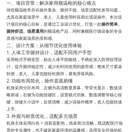
一、项目背景：解决家用额温枪的核心痛点
传统额温枪常存在操作复杂、握持不稳、场景适配性差等问题，
尤其在家庭场景中，老人、儿童使用时容易出现误操作。本次设
计项目的核心目标，是通过工业设计优化，打造一款
操作简单、
握持舒适、场景通用
的额温枪产品，同时兼顾医疗级设备的专业
质感与家庭场景的亲和感。
二、设计方案：从细节优化使用体验
1. 人体工学握持设计，适配不同用户手型
采用枪式手柄造型，贴合人体手部曲线，手柄处加入防滑纹理设
计，提升握持稳定性，减少长时间使用的疲劳感；整体尺寸紧凑
轻便，老人、儿童也能轻松握持，避免滑落风险。
2. 功能布局简化，操作直观易懂
机身采用分区布局，左侧为高清数显屏幕，带背光显示，数值清
晰易读；右侧为功能按键区，设置模式切换、数值调整等核心按
键，按键大小适中，反馈清晰，减少误操作概率，老人也能快速
上手。
3. 外观与材质优化，适配多元场景
机身主体采用白色 + 清新蓝配色，线条简洁流畅，既适配医疗场
景的专业属性，也不破坏家庭环境的温馨感；选用安全环保的机